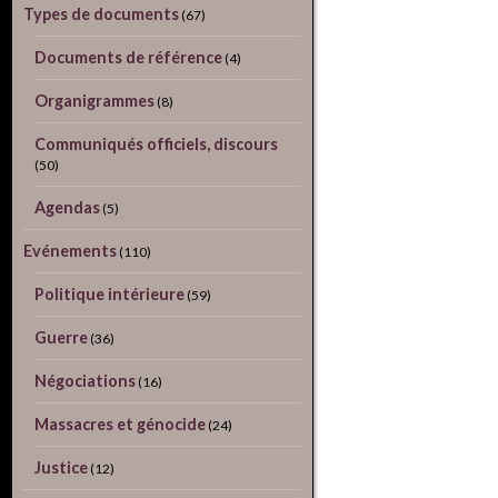
Types de documents
(67)
Documents de référence
(4)
Organigrammes
(8)
Communiqués officiels, discours
(50)
Agendas
(5)
Evénements
(110)
Politique intérieure
(59)
Guerre
(36)
Négociations
(16)
Massacres et génocide
(24)
Justice
(12)