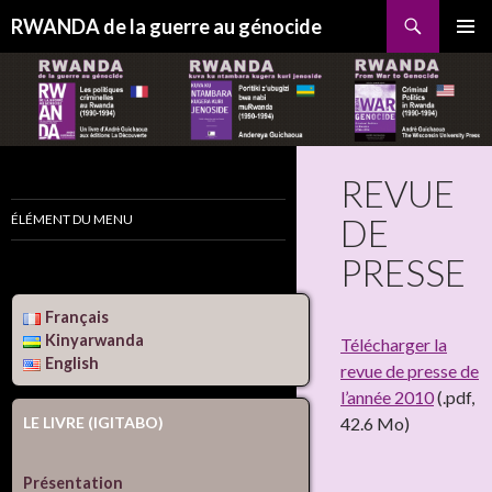
Recherche
RWANDA de la guerre au génocide
ALLER
MENU
AU
PRINCI
CONTENU
REVUE
ÉLÉMENT DU MENU
DE
PRESSE
Français
Kinyarwanda
Télécharger la
English
revue de presse de
l’année 2010
(.pdf,
LE LIVRE (IGITABO)
42.6 Mo)
Présentation