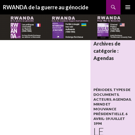
Recherche
RWANDA de la guerre au génocide
ALLER
MENU
AU
PRINCI
CONTENU
Archives de
catégorie :
Agendas
PÉRIODES
,
TYPES DE
DOCUMENTS
,
ACTEURS
,
AGENDAS
,
MRND ET
MOUVANCE
PRÉSIDENTIELLE
,
6
AVRIL-19 JUILLET
1994
LE