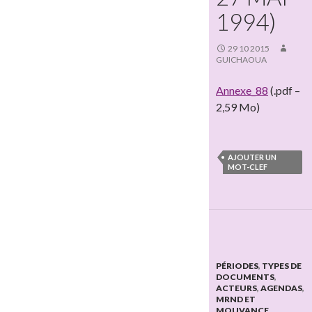
1994)
29 10 2015
GUICHAOUA
Annexe_88
(.pdf –
2,59 Mo)
AJOUTER UN
MOT-CLEF
PÉRIODES
,
TYPES DE
DOCUMENTS
,
ACTEURS
,
AGENDAS
,
MRND ET
MOUVANCE