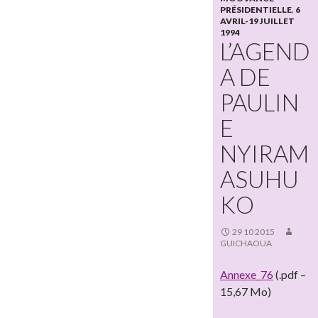
PRÉSIDENTIELLE
,
6
AVRIL-19 JUILLET
1994
L’AGEND
A DE
PAULIN
E
NYIRAM
ASUHU
KO
29 10 2015
GUICHAOUA
Annexe_76
(.pdf –
15,67 Mo)