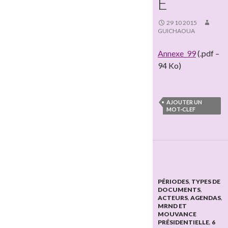
E
29 10 2015
GUICHAOUA
Annexe_99
(.pdf –
94 Ko)
AJOUTER UN
MOT-CLEF
PÉRIODES
,
TYPES DE
DOCUMENTS
,
ACTEURS
,
AGENDAS
,
MRND ET
MOUVANCE
PRÉSIDENTIELLE
,
6