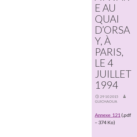
E AU
QUAI
D’ORSA
Y, À
PARIS,
LE 4
JUILLET
1994
29 10 2015
GUICHAOUA
Annexe_121
(.pdf
– 374 Ko)