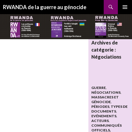
Recherche
RWANDA de la guerre au génocide
ALLER
MENU
AU
PRINCI
CONTENU
Archives de
catégorie :
Négociations
GUERRE
,
NÉGOCIATIONS
,
MASSACRES ET
GÉNOCIDE
,
PÉRIODES
,
TYPES DE
DOCUMENTS
,
EVÉNEMENTS
,
ACTEURS
,
COMMUNIQUÉS
OFFICIELS,