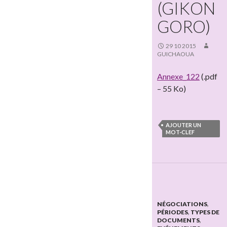
(GIKON
GORO)
29 10 2015
GUICHAOUA
Annexe_122
(.pdf
– 55 Ko)
AJOUTER UN
MOT-CLEF
NÉGOCIATIONS
,
PÉRIODES
,
TYPES DE
DOCUMENTS
,