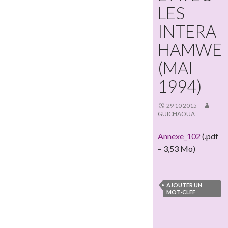
LES
INTERA
HAMWE
(MAI
1994)
29 10 2015
GUICHAOUA
Annexe_102
(.pdf
– 3,53 Mo)
AJOUTER UN
MOT-CLEF