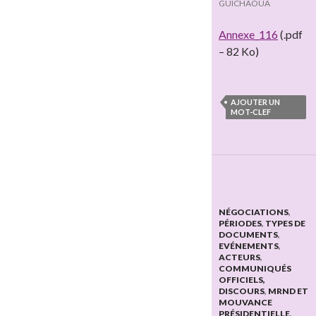
GUICHAOUA
Annexe_116
(.pdf
– 82 Ko)
AJOUTER UN
MOT-CLEF
NÉGOCIATIONS
,
PÉRIODES
,
TYPES DE
DOCUMENTS
,
EVÉNEMENTS
,
ACTEURS
,
COMMUNIQUÉS
OFFICIELS,
DISCOURS
,
MRND ET
MOUVANCE
PRÉSIDENTIELLE
,