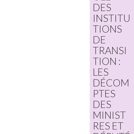
DES
INSTITU
TIONS
DE
TRANSI
TION :
LES
DÉCOM
PTES
DES
MINIST
RES ET