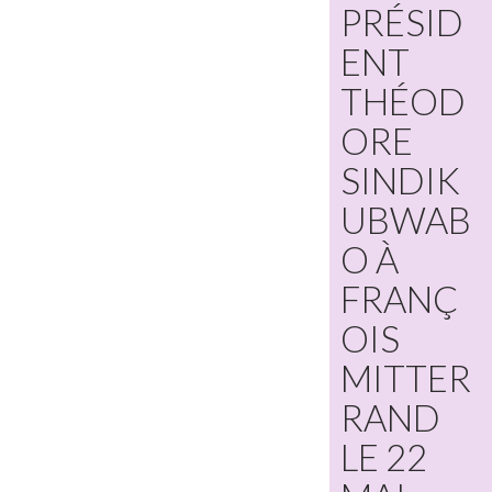
PRÉSID
ENT
THÉOD
ORE
SINDIK
UBWAB
O À
FRANÇ
OIS
MITTER
RAND
LE 22