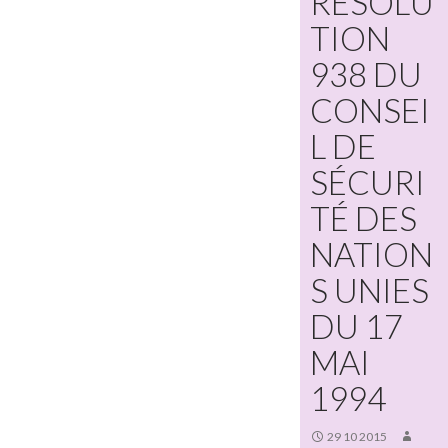
RÉSOLU
TION
938 DU
CONSEI
L DE
SÉCURI
TÉ DES
NATION
S UNIES
DU 17
MAI
1994
29 10 2015