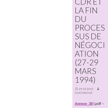
CDR ET
LA FIN
DU
PROCES
SUS DE
NÉGOCI
ATION
(27-29
MARS
1994)
29 10 2015
GUICHAOUA
Annexe_38
(.pdf –