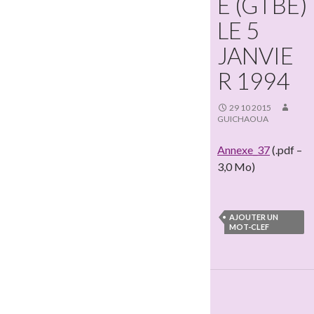
E (GTBE)
LE 5
JANVIE
R 1994
29 10 2015
GUICHAOUA
Annexe_37
(.pdf –
3,0 Mo)
AJOUTER UN
MOT-CLEF