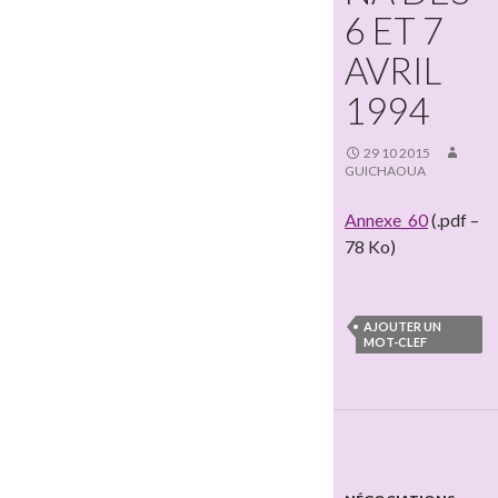
6 ET 7
AVRIL
1994
29 10 2015
GUICHAOUA
Annexe_60
(.pdf –
78 Ko)
AJOUTER UN
MOT-CLEF